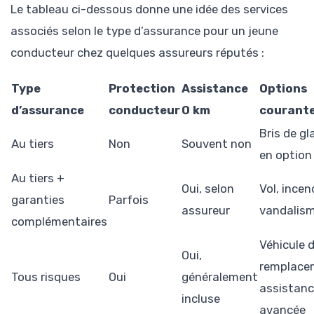
Le tableau ci-dessous donne une idée des services
associés selon le type d’assurance pour un jeune
conducteur chez quelques assureurs réputés :
Type
Protection
Assistance
Options
d’assurance
conducteur
0 km
courant
Bris de gl
Au tiers
Non
Souvent non
en option
Au tiers +
Oui, selon
Vol, incen
garanties
Parfois
assureur
vandalis
complémentaires
Véhicule 
Oui,
remplace
Tous risques
Oui
généralement
assistan
incluse
avancée